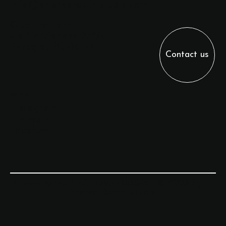
info@andrearocchistudio.com
Quattro Torri
via Corcianese 234/c
Perugia, PG 06132
Contact us
SOCIALS
Instagram
Linkedin
Facebook
P.IVA 03951400542 | © 2026 by
Privacy Policy
Andrea Rocchi Studio