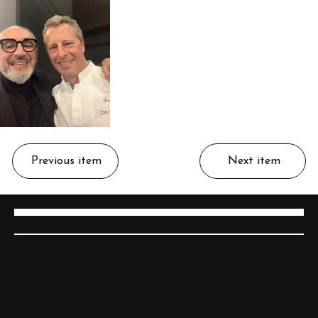
Previous item
Next item
CONTACT