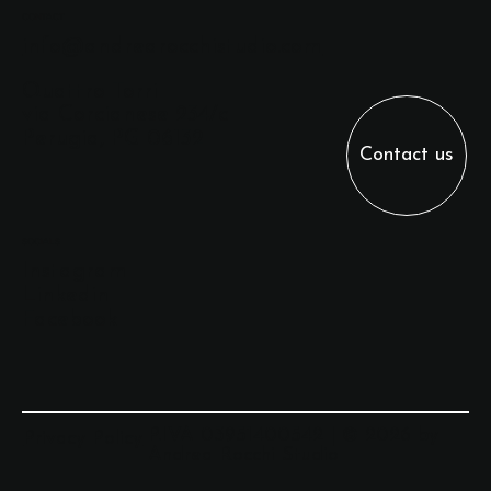
CONTACT
info@andrearocchistudio.com
Quattro Torri
via Corcianese 234/c
Perugia, PG 06132
Contact us
SOCIALS
Instagram
Linkedin
Facebook
P.IVA 03951400542 | © 2026 by
Privacy Policy
Andrea Rocchi Studio