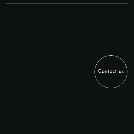
CONTACT
info@andrearocchistudio.com
Quattro Torri
via Corcianese 234/c
Perugia, PG 06132
Contact us
SOCIALS
Instagram
Linkedin
Facebook